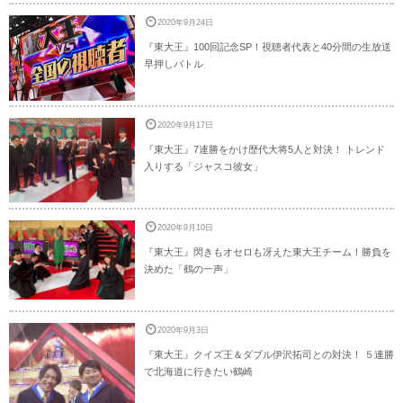
2020年9月24日
『東大王』100回記念SP！視聴者代表と40分間の生放送
早押しバトル
2020年9月17日
『東大王』7連勝をかけ歴代大将5人と対決！ トレンド
入りする「ジャスコ彼女」
2020年9月10日
『東大王』閃きもオセロも冴えた東大王チーム！勝負を
決めた「鶴の一声」
2020年9月3日
『東大王』クイズ王＆ダブル伊沢拓司との対決！ ５連勝
で北海道に行きたい鶴崎