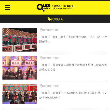
紀野紗良
2020年12月11日
『東大王』絵あり歌ありの3時間生放送！ラスト5分に死
闘が待つ
2020年11月19日
『東大王』強力すぎる新候補生が登場！早押しは鈴木光
が攻めまくる
2020年11月12日
『東大王』東大王チーム3連勝の前に伊沢拓司の壁。TV
か？televisionか？