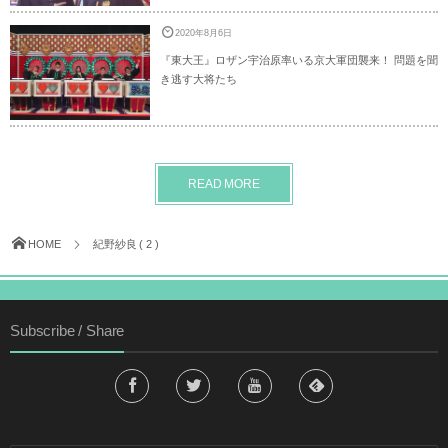
2020年8月6日
『東大王』ロザン宇治原率いる京大軍団襲来！ 問題を聞
き逃す大将たち
READ MORE
HOME
紀野紗良 ( 2 )
Subscribe / Share