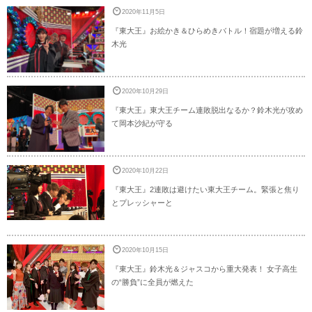
2020年11月5日
『東大王』お絵かき＆ひらめきバトル！宿題が増える鈴
木光
2020年10月29日
『東大王』東大王チーム連敗脱出なるか？鈴木光が攻め
て岡本沙紀が守る
2020年10月22日
『東大王』2連敗は避けたい東大王チーム。緊張と焦り
とプレッシャーと
2020年10月15日
『東大王』鈴木光＆ジャスコから重大発表！ 女子高生
の“勝負”に全員が燃えた