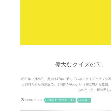
偉大なクイズの母、『
2021年９月26日、足掛け47年に渡る『パネルクイズアタッ
と銘打たれた特別版で、１時間があっという間に思える激闘、
ものだった。最終回を盛
2021年9月26日
パネルクイズアタック25
日髙大介