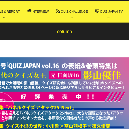
WS & REPORT
INTERVIEW
QUIZ CHALLENGE
QUIZ JAPAN TV
column