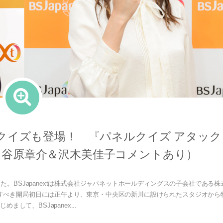
クイズも登場！ 『パネルクイズ アタック
えて（谷原章介＆沢木美佳子コメントあり）
開局した。BSJapanextは株式会社ジャパネットホールディングスの子会社である株
すべき開局初日には正午より、東京・中央区の新川に設けられたスタジオから
めまして、BSJapanex...