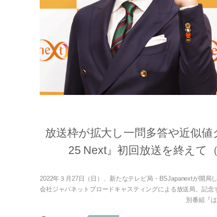
放送枠が拡大し一問多答や近似値
25 Next』初回放送を終
2022年３月27日（日）、新たなテレビ局・BSJapanextが
会社ジャパネットブロードキャスティングによる放送局。記念
別番組『はじ