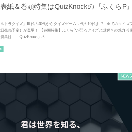
決定！ 表紙＆巻頭特集はQuizKnockの『ふくらP
ルトラクイズ』世代の40代からクイズゲーム世代の10代まで、全てのクイズ
月22日発売予定）が登場！ 【巻頭特集】ふくらPが語るクイズと謎解きの魅力 今
集は、「QuizKnock」の...
5
NEWS