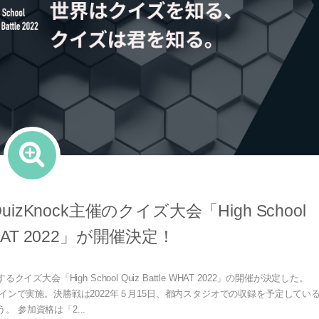
Knock主催のクイズ⼤会「High School
e WHAT 2022」が開催決定！
「High School Quiz Battle WHAT 2022」の開催が決定した。
ラインで実施。決勝戦は2022年５⽉15⽇、都内スタジオでの収録を予定してい
。 参加資格は「2...