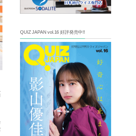
QUIZ JAPAN vol.16 好評発売中!!
拓
タ
定