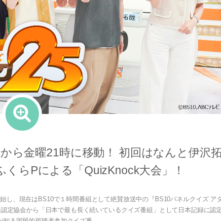
月から金曜21時に移動！ 初回はなんと伊沢
らPによる「QuizKnock大会」！
始し、現在はBS10で１時間番組として絶賛放送中の『BS10パネルクイズ ア
本記録認定協会から「日本で最も長く続いているクイズ番組」として日本記録に認
知る国民的視聴者参加クイズ番...