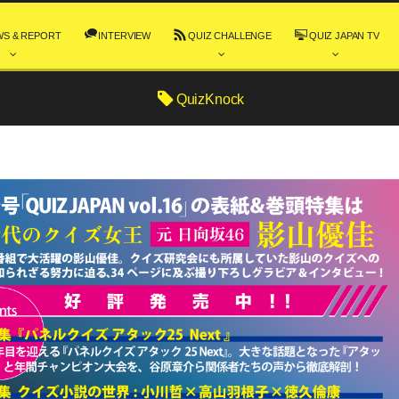
WS & REPORT
INTERVIEW
QUIZ CHALLENGE
QUIZ JAPAN TV
QuizKnock