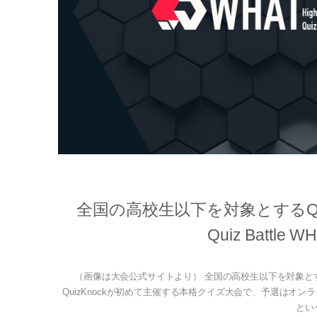
全国の⾼校⽣以下を対象とするQuiz
Quiz Battl
（画像は大会公式サイトより） 全国の⾼校⽣以下を対象とするクイズ⼤会
QuizKnockが初めて主催する本格クイズ大会で、予選はオン
という