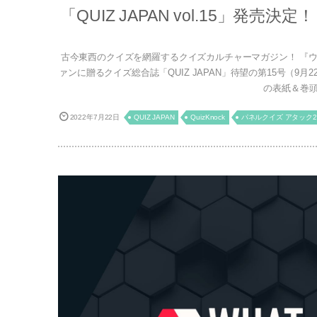
「QUIZ JAPAN vol.15」発売
古今東西のクイズを網羅するクイズカルチャーマガジン！ 『ウ
ァンに贈るクイズ総合誌「QUIZ JAPAN」待望の第15号（9
の表紙＆巻頭特
2022年7月22日
QUIZ JAPAN
QuizKnock
パネルクイズ アタック2