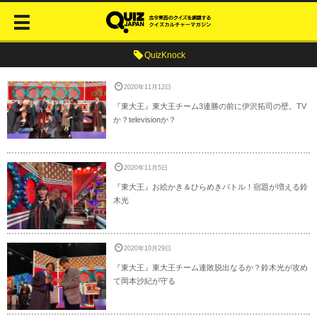
QuizKnock
2020年11月12日
『東大王』東大王チーム3連勝の前に伊沢拓司の壁。TV
か？televisionか？
2020年11月5日
『東大王』お絵かき＆ひらめきバトル！宿題が増える鈴
木光
2020年10月29日
『東大王』東大王チーム連敗脱出なるか？鈴木光が攻め
て岡本沙紀が守る