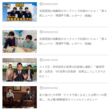
2020年9月20日
全国屈指の強豪校がオンラインで白熱のバトル！『第３
回ニュース・博識甲子園』レポート（後編）
2020年9月19日
全国屈指の強豪校がオンラインで白熱のバトル！『第３
回ニュース・博識甲子園』レポート（前編）
2020年7月10日
クイズ王・伊沢拓司が世界の詐欺師に挑戦！『爆笑問
題・太田光 VS 世界の詐欺師 世界はこうしてダマさ
れた！』
2020年5月25日
走り抜けた６年間「クイズで強くなることは周りへの恩
返し」水上颯×鶴崎修功スペシャルインタビュー