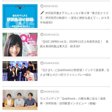
2020年3月4日
伊沢拓司書き下ろしエッセイ第２弾『東大生クイズ
王・伊沢拓司の軌跡Ⅱ ～栄光と挫折を超えて～』が４月
中旬発売!!
2019年10月1日
「QUIZ JAPAN vol.11」2019年11月上旬発売決定！ 表
紙＆巻頭特集は東大王・鈴木光!!
2019年8月20日
『Qさま!!』にQuizKnockが初登場！インテリ坂道軍、Q
さま!!軍との三つ巴でファインプレー続出
2019年8月16日
ウェブメディア「QuizKnock」の舞台裏に迫る！福良
拳・河村拓哉・須貝駿貴インタビュー（後編）