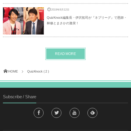
2019年8月12日
QuizKnock編集長・伊沢拓司が『ネプリーグ』で恩師・
林修とまさかの激突！
READ MORE
HOME
QuizKnock ( 2 )
Subscribe / Share