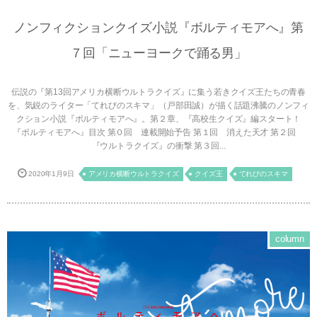
ノンフィクションクイズ小説『ボルティモアへ』第
７回「ニューヨークで踊る男」
伝説の『第13回アメリカ横断ウルトラクイズ』に集う若きクイズ王たちの青春
を、気鋭のライター「てれびのスキマ」（戸部田誠）が描く話題沸騰のノンフィ
クション小説『ボルティモアへ』。第２章、『高校生クイズ』編スタート！
『ボルティモアへ』目次 第０回 連載開始予告 第１回 消えた天才 第２回
『ウルトラクイズ』の衝撃 第３回...
2020年1月9日
アメリカ横断ウルトラクイズ
クイズ王
てれびのスキマ
column