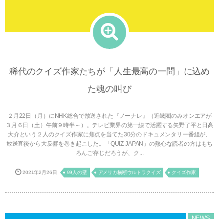
稀代のクイズ作家たちが「人生最高の一問」に込め
た魂の叫び
２月22日（月）にNHK総合で放送された『ノーナレ』（近畿圏のみオンエアが
３月６日（土）午前９時半～）。テレビ業界の第一線で活躍する矢野了平と日髙
大介という２人のクイズ作家に焦点を当てた30分のドキュメンタリー番組が、
放送直後から大反響を巻き起こした。「QUIZ JAPAN」の熱心な読者の方はもち
ろんご存じだろうが、ク...
2021年2月26日
99人の壁
アメリカ横断ウルトラクイズ
クイズ作家
NEWS