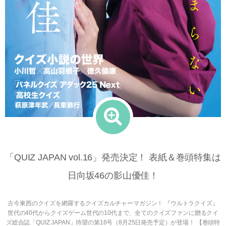
「QUIZ JAPAN vol.16」発売決定！ 表紙＆巻頭特集は
日向坂46の影山優佳！
古今東西のクイズを網羅するクイズカルチャーマガジン！ 『ウルトラクイズ』
世代の40代からクイズゲーム世代の10代まで、全てのクイズファンに贈るクイ
ズ総合誌「QUIZ JAPAN」待望の第16号（8月25日発売予定）が登場！ 【巻頭特