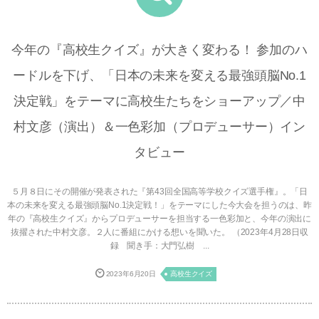
今年の『高校生クイズ』が大きく変わる！ 参加のハ
ードルを下げ、「日本の未来を変える最強頭脳No.1
決定戦」をテーマに高校生たちをショーアップ／中
村文彦（演出）＆一色彩加（プロデューサー）イン
タビュー
５月８日にその開催が発表された『第43回全国高等学校クイズ選手権』。「日
本の未来を変える最強頭脳No.1決定戦！」をテーマにした今大会を担うのは、昨
年の『高校生クイズ』からプロデューサーを担当する一色彩加と、今年の演出に
抜擢された中村文彦。２人に番組にかける想いを聞いた。 （2023年4月28日収
録 聞き手：大門弘樹 ...
2023年6月20日
高校生クイズ