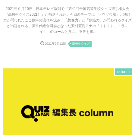
2021年９月10日、日本テレビ系列で『第41回全国高等学校クイズ選手権大会
（高校生クイズ2021）』が放送された。今回のテーマは「ソウゾウ脳」。地頭
力が問われたここ数年の流れを汲み、「想像力」と「創造力」が問われるクイズ
が出題される。第５代総合司会となった安村直樹アナの「トトトト、トラ～
イ！」のコールと共に、予選を勝...
2021年9月12日
高校生クイズ
column