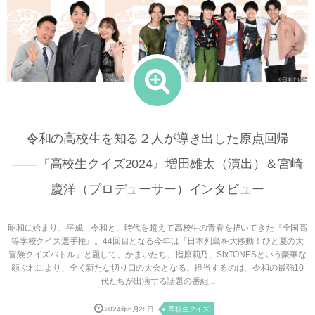
令和の高校生を知る２人が導き出した原点回帰
――『高校生クイズ2024』増田雄太（演出）＆宮崎
慶洋（プロデューサー）インタビュー
昭和に始まり、平成、令和と、時代を超えて高校生の青春を描いてきた『全国高
等学校クイズ選手権』。44回目となる今年は「日本列島を大移動！ひと夏の大
冒険クイズバトル」と題して、かまいたち、指原莉乃、SixTONESという豪華な
顔ぶれにより、全く新たな切り口の大会となる。担当するのは、令和の最強10
代たちが出演する話題の番組...
2024年6月28日
高校生クイズ