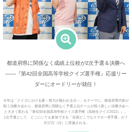
都道府県に関係なく成績上位校が2次予選＆決勝へ
――『第42回全国高等学校クイズ選手権』応援リー
ダーにオードリーが就任！
今年は「クイズにかける夏～努力が報われる日～」をテーマに、都道府県代表が
戦う決勝大会から、都道府県に関係なく予選上位チームが戦う新しい決勝大会へ
と大きく変わる『第42回全国高等学校クイズ選手権（高校生クイズ2022）』。
1次予選として、どこにいても参加できる「全国どこでもスマホ一斉予選」が７
月17日（日）に実施される...