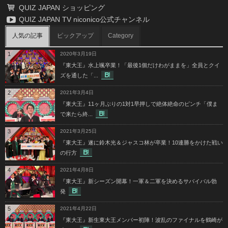
QUIZ JAPAN ショッピング
QUIZ JAPAN TV niconico公式チャンネル
人気の記事
ピックアップ
Category
1
2020年3月19日
『東大王』水上颯卒業！「最後1個だけわがままを」全員とクイ
ズを通した「...
2
2021年3月4日
『東大王』11ヶ月ぶりの1対1早押しで絶体絶命のピンチ「僕ま
で来たら終...
3
2021年3月25日
『東大王』遂に鈴木光＆ジャスコ林が卒業！10連勝をかけた戦い
の行方
4
2021年4月8日
『東大王』新シーズン開幕！一軍＆二軍を決めるサバイバル勃
発
5
2021年4月22日
『東大王』新生東大王メンバー初陣！波乱のファイナルを鶴崎が