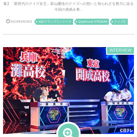
集】「新世代のクイズ女王」影山優佳のクイズへの想いと知られざる努力に迫る
今回の表紙＆巻...
2023年6月29日
JQSグランプリシリーズ
QuizKnock STADIUM
クイズ王
INTERVIEW