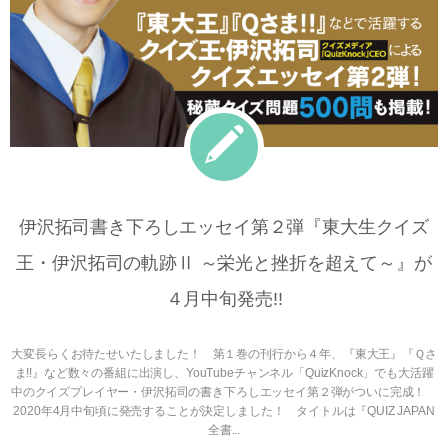
伊沢拓司書き下ろしエッセイ第２弾『東大生クイズ
王・伊沢拓司の軌跡Ⅱ ～栄光と挫折を超えて～』が
４月中旬発売!!
大変長らくお待たせいたしました！ 第１巻の刊行から４年、『東大王』『Ｑさ
ま!!』など数々の番組に出演し、YouTubeチャンネル「QuizKnock」でも大活躍
中のクイズプレイヤー・伊沢拓司の書き下ろしエッセイ第２弾がついに完成！
2020年4月中旬頃に発売することが決定しました！ タイトルは『QUIZ JAPAN
全書...