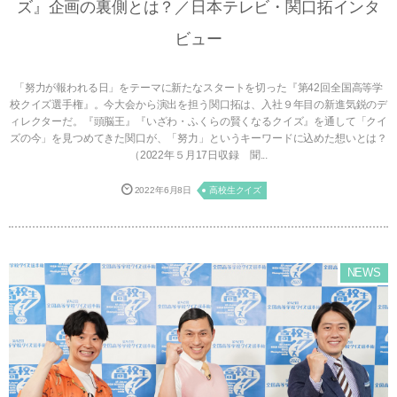
ズ』企画の裏側とは？／日本テレビ・関口拓インタ
ビュー
「努力が報われる日」をテーマに新たなスタートを切った『第42回全国高等学
校クイズ選手権』。今大会から演出を担う関口拓は、入社９年目の新進気鋭のデ
ィレクターだ。『頭脳王』『いざわ・ふくらの賢くなるクイズ』を通して「クイ
ズの今」を見つめてきた関口が、「努力」というキーワードに込めた想いとは？
（2022年５月17日収録 聞...
2022年6月8日
高校生クイズ
NEWS