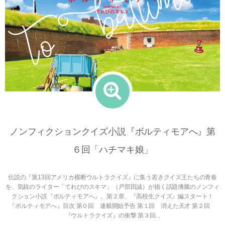
ノンフィクションクイズ小説『ボルティモアへ』第
６回「ハチマキ娘」
伝説の『第13回アメリカ横断ウルトラクイズ』に集う若きクイズ王たちの青春
を、気鋭のライター「てれびのスキマ」（戸部田誠）が描く話題沸騰のノンフィ
クション小説『ボルティモアへ』。第２章、『高校生クイズ』編スタート！
『ボルティモアへ』目次 第０回 連載開始予告 第１回 消えた天才 第２回
『ウルトラクイズ』の衝撃 第３回...