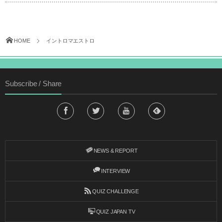
HOME
イントロマエストロ
Subscribe / Share
NEWS & REPORT
INTERVIEW
QUIZ CHALLENGE
QUIZ JAPAN TV