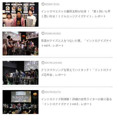
2018年7月3日
イントロマエストロ藤田太郎が出演 ！ 『第１回いち早
く思い出せ！ミドルエッジクイズナイト』レポート
2018年4月18日
音楽がクイズと人をつないだ夜。「イントロクイズナイ
トvol.4」レポート
2017年12月19日
クリスマスソングを答えてハイタッチ！「イントロクイ
ズ忘年会」レポート
2017年9月27日
イントロクイズ初体験！20歳の女性ライターが振り返る
「イントロクイズナイトvol.2」レポート