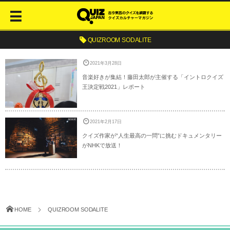
QUIZROOM SODALITE
2021年3月28日
音楽好きが集結！藤田太郎が主催する「イントロクイズ
王決定戦2021」レポート
2021年2月17日
クイズ作家が“人生最高の一問”に挑むドキュメンタリー
がNHKで放送！
HOME
QUIZROOM SODALITE