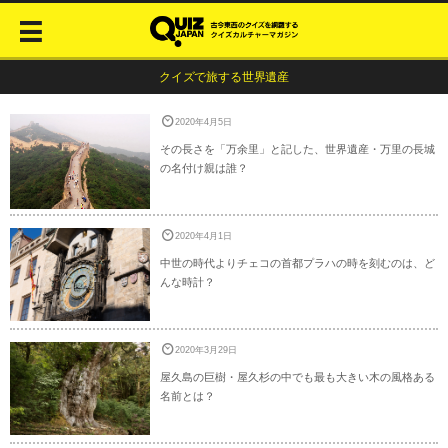
クイズで旅する世界遺産
2020年4月5日
その長さを「万余里」と記した、世界遺産・万里の長城
の名付け親は誰？
2020年4月1日
中世の時代よりチェコの首都プラハの時を刻むのは、ど
んな時計？
2020年3月29日
屋久島の巨樹・屋久杉の中でも最も大きい木の風格ある
名前とは？