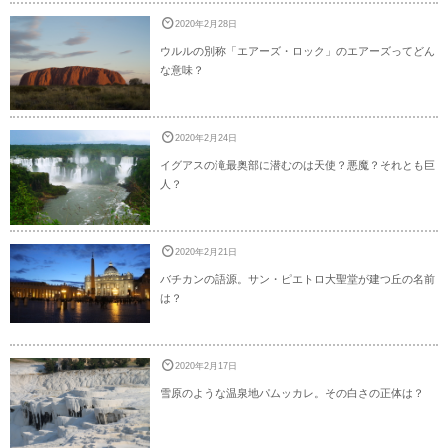
2020年2月28日
ウルルの別称「エアーズ・ロック」のエアーズってどん
な意味？
2020年2月24日
イグアスの滝最奥部に潜むのは天使？悪魔？それとも巨
人？
2020年2月21日
バチカンの語源。サン・ピエトロ大聖堂が建つ丘の名前
は？
2020年2月17日
雪原のような温泉地パムッカレ。その白さの正体は？