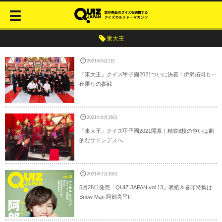
東大王
2021年9月2日
『東大王』クイズ甲子園2021ついに決着！伊沢拓司も一
夜限りの参戦
2021年8月26日
『東大王』クイズ甲子園2021開幕！精鋭8校の争いは劇
的なサドンデスへ
2021年7月30日
5月28日発売「QUIZ JAPAN vol.13」表紙＆巻頭特集は
Snow Man 阿部亮平!!