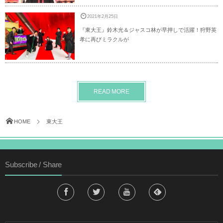
2021年2月25日
『東大王』鈴木光＆ジャスコ林が早押しで活躍！狩野英
孝に再びミラクルが
READ MORE
HOME
東大王
Subscribe / Share