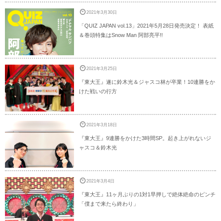
2021年3月30日
「QUIZ JAPAN vol.13」2021年5月28日発売決定！ 表紙
＆巻頭特集はSnow Man 阿部亮平!!
2021年3月25日
『東大王』遂に鈴木光＆ジャスコ林が卒業！10連勝をか
けた戦いの行方
2021年3月18日
『東大王』9連勝をかけた3時間SP。起き上がれないジ
ャスコ＆鈴木光
2021年3月4日
『東大王』11ヶ月ぶりの1対1早押しで絶体絶命のピンチ
「僕まで来たら終わり」