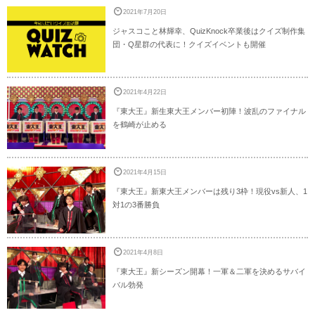
2021年7月20日
ジャスコこと林輝幸、QuizKnock卒業後はクイズ制作集
団・Q星群の代表に！クイズイベントも開催
2021年4月22日
『東大王』新生東大王メンバー初陣！波乱のファイナル
を鶴崎が止める
2021年4月15日
『東大王』新東大王メンバーは残り3枠！現役vs新人、1
対1の3番勝負
2021年4月8日
『東大王』新シーズン開幕！一軍＆二軍を決めるサバイ
バル勃発