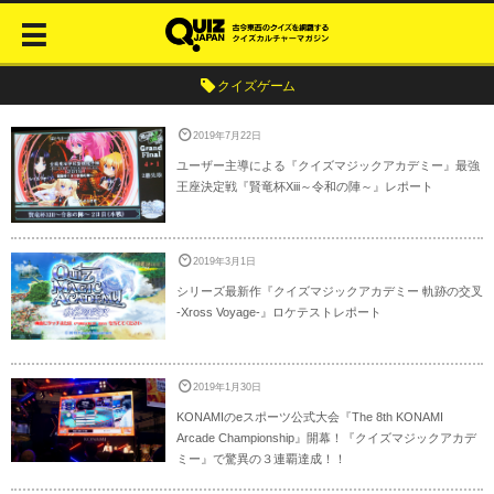
クイズゲーム
2019年7月22日
ユーザー主導による『クイズマジックアカデミー』最強
王座決定戦『賢竜杯Xiii～令和の陣～』レポート
2019年3月1日
シリーズ最新作『クイズマジックアカデミー 軌跡の交叉
-Xross Voyage-』ロケテストレポート
2019年1月30日
KONAMIのeスポーツ公式大会『The 8th KONAMI
Arcade Championship』開幕！『クイズマジックアカデ
ミー』で驚異の３連覇達成！！