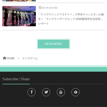
2017年10月16日
『クイズマジックアカデミー』の学生チャンピオンが誕
生！「ヤングウィザーズカップ-QMA最強学生決定戦-」
レポート
READ MORE
HOME
クイズゲーム
Subscribe / Share