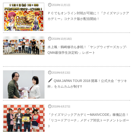
2018年11月1日
ＰＣでもオンライン対戦が可能に！『クイズマジックア
カデミー』コナステ版が配信開始！
2018年10月18日
水上颯・鶴崎修功も参戦！「ヤングウィザーズカップ-
QMA最強学生決定戦-」レポート
2018年6月13日
QMA JAPAN TOUR 2018 開幕！公式大会「サツキ
杯」をカムカムが制す!!
2018年4月27日
『クイズマジックアカデミーMAXIVCODE』稼働記念！
「リコードアリーナ」メディア対抗トーナメントレポー
ト