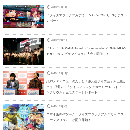
2018年4月11日
『クイズマジックアカデミー MAXIVCORD』ロケテスト
レポート
2018年2月20日
『The 7th KONAMI Arcade Championship／QMA JAPAN
TOUR 2017 グランドスラム大会』開催！！
2018年2月11日
識神メティス役「のん」と「東大生クイズ王」水上颯が
クイズ対決！ 『クイズマジックアカデミー ロストファ
ンタリウム』記念ステージレポート
2018年2月9日
スマホ用新作ゲーム『クイズマジックアカデミー ロスト
ファンタリウム』が配信開始！