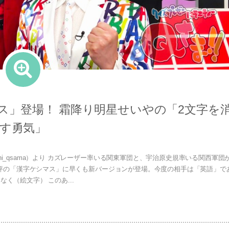
マス」登場！ 霜降り明星せいやの「2文字を
す勇気」
asahi_qsama）より カズレーザー率いる関東軍団と、宇治原史規率いる関西軍団
大好評の「漢字ケシマス」に早くも新バージョンが登場。今度の相手は「英語」で
なく（絵文字） このあ...