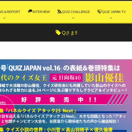
WS & REPORT
INTERVIEW
QUIZ CHALLENGE
QUIZ JAPAN TV
Qさま!!