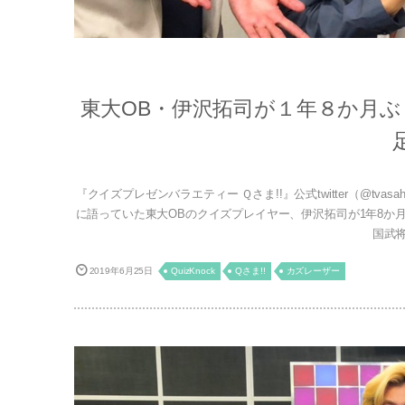
東大OB・伊沢拓司が１年８か月ぶ
『クイズプレゼンバラエティー Ｑさま!!』公式twitter（@tv
に語っていた東大OBのクイズプレイヤー、伊沢拓司が1年8か月
国武将
2019年6月25日
QuizKnock
Qさま!!
カズレーザー