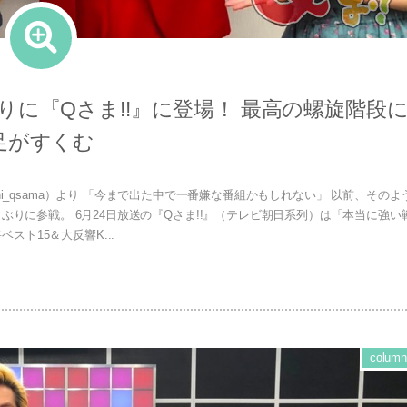
りに『Qさま!!』に登場！ 最高の螺旋階段
足がすくむ
asahi_qsama）より 「今まで出た中で一番嫌な番組かもしれない」 以前、そのよ
ぶりに参戦。 6月24日放送の『Qさま!!』（テレビ朝日系列）は「本当に強い
ベスト15＆大反響K...
column