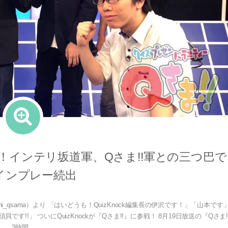
初登場！インテリ坂道軍、Qさま!!軍との三つ巴で
インプレー続出
ahi_qsama）より 「はいどうも！QuizKnock編集長の伊沢です！」「山本です
!」 ついにQuizKnockが『Qさま!!』に参戦！ 8月19日放送の『Qさま!
3時間...