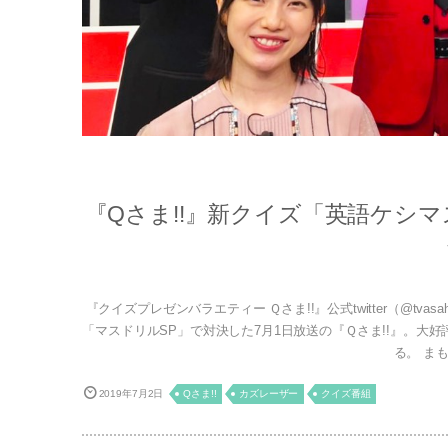
『Qさま!!』新クイズ「英語ケシ
『クイズプレゼンバラエティー Ｑさま!!』公式twitter（@tv
「マスドリルSP」で対決した7月1日放送の『Ｑさま!!』。
る。 まも
2019年7月2日
Qさま!!
カズレーザー
クイズ番組