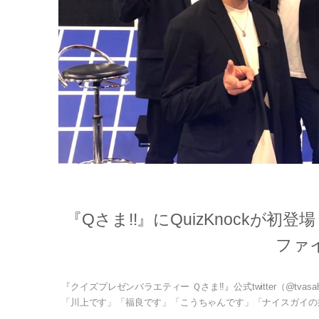
『Qさま!!』にQuizKnockが
ファ
『クイズプレゼンバラエティー Ｑさま!!』公式twitter（@tvas
「川上です」「福良です」「こうちゃんです」「ナイスガイの須貝です!