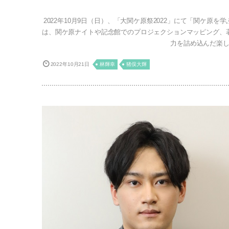
2022年10月9日（日）、「大関ケ原祭2022」にて「関ケ原を
は、関ケ原ナイトや記念館でのプロジェクションマッピング、
力を詰め込んだ楽し
2022年10月21日
林輝幸
猪俣大輝