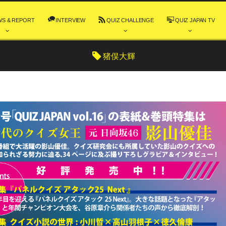
WS & REPORT
INTERVIEW
QUIZ CHALLENGE
QUIZ JAPAN TV
猪俣大輝