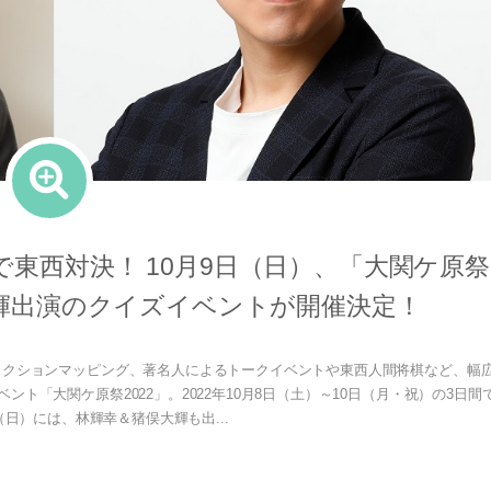
で東西対決！ 10月9日（日）、「大関ケ原祭
大輝出演のクイズイベントが開催決定！
ェクションマッピング、著名人によるトークイベントや東西人間将棋など、幅
「大関ケ原祭2022」。2022年10月8日（土）～10日（月・祝）の3日間
（日）には、林輝幸＆猪俣大輝も出...