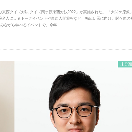
学ぶ東西クイズ対決 クイズ関ケ原東西対決2022」が実施された。 「大関ケ原祭
著名人によるトークイベントや東西人間将棋など、幅広い層に向け、関ケ原の
みながら学べるイベントで、今年...
未分類