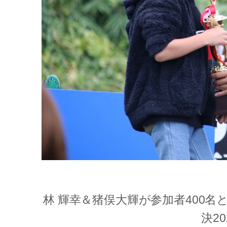
林 輝幸＆猪俣大輝が参加者400
決2