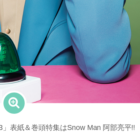
l.13」表紙＆巻頭特集はSnow Man 阿部亮平!!