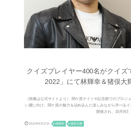
クイズプレイヤー400名がクイズ
2022」にて林輝幸＆猪俣
（画像は公式サイトより） 関ケ原ナイトや記念館でのプロジ
い層に向け、関ケ原の魅力を詰め込んだ楽しみながら学べるイベント
開催され、10月9日
2022年8月27日
林輝幸
猪俣大輝