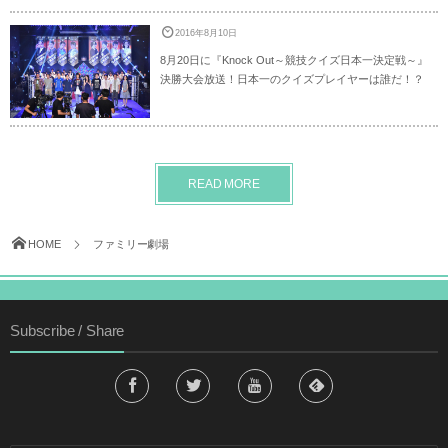
2016年8月10日
8月20日に『Knock Out～競技クイズ日本一決定戦～』
決勝大会放送！日本一のクイズプレイヤーは誰だ！？
READ MORE
HOME
ファミリー劇場
Subscribe / Share