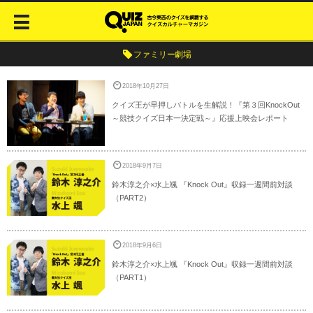
ファミリー劇場
2018年10月27日
クイズ王が早押しバトルを生解説！『第３回KnockOut
～競技クイズ日本一決定戦～』応援上映会レポート
2018年9月7日
鈴木淳之介×水上颯 『Knock Out』収録一週間前対談
（PART2）
2018年9月6日
鈴木淳之介×水上颯 『Knock Out』収録一週間前対談
（PART1）