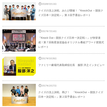
2018年5月13日
クイズの頂上決戦、みたび開催！『KnockOut ～競技ク
イズ日本一決定戦～』第３回予選会レポート
2017年7月14日
『Knock Out～競技クイズ日本一決定戦～』が快挙達
成！第７回衛星放送協会オリジナル番組アワード授賞式
レポート
2017年5月28日
ファミリー劇場代表取締役社長 服部 洋之インタビュー
2017年2月27日
クイズの頂上決戦、再び！ 『KnockOut ～競技クイズ
日本一決定戦～』第２回予選会レポート