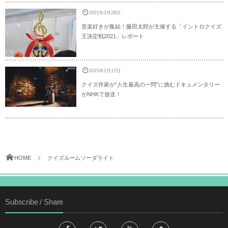
2021年3月28日
音楽好きが集結！藤田太郎が主催する「イントロクイズ
王決定戦2021」レポート
2021年2月17日
クイズ作家が“人生最高の一問”に挑むドキュメンタリー
がNHKで放送！
HOME
クイズルームソーダライト
Subscribe / Share