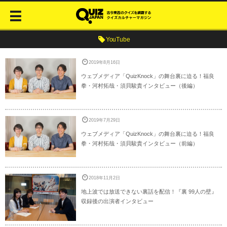
YouTube
2019年8月16日
ウェブメディア「QuizKnock」の舞台裏に迫る！福良
拳・河村拓哉・須貝駿貴インタビュー（後編）
2019年7月29日
ウェブメディア「QuizKnock」の舞台裏に迫る！福良
拳・河村拓哉・須貝駿貴インタビュー（前編）
2018年11月2日
地上波では放送できない裏話を配信！『裏 99人の壁』
収録後の出演者インタビュー