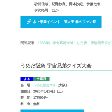
砂川信哉、紀野紗良、岡本沙紀、伊藤七海、
伊沢拓司 ほか
水上卒業イベント 東大王 春のファン祭
関連記事：
1333年に鎌倉幕府が滅亡した後、後醍醐天皇
うめだ阪急 宇宙兄弟クイズ大会
よる
土曜日
会 場：
うめだ阪急本店
（大阪）
開催日：2020年3月14日（土）
時 間：17時00分～
料 金：無料