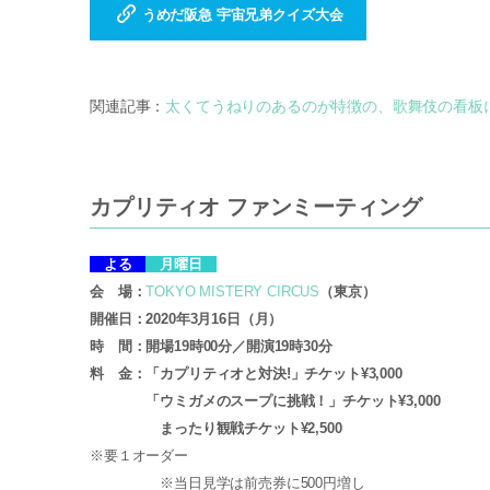
うめだ阪急 宇宙兄弟クイズ大会
関連記事：
太くてうねりのあるのが特徴の、歌舞伎の看板
カプリティオ ファンミーティング
よる
月曜日
会 場：
TOKYO MISTERY CIRCUS
（東京）
開催日：2020年3月16日（月）
時 間：開場19時00分／開演19時30分
料 金：「カプリティオと対決!」チケット¥3,000
「ウミガメのスープに挑戦！」チケット¥3,000
まったり観戦チケット¥2,500
※要１オーダー
※当日見学は前売券に500円増し