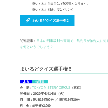
※いずれも当日券は￥500増となります。
※いずれも別途、要1ドリンク
わいるどクイズ選手権２
関連記事：
日本の刑事裁判の冒頭で、裁判長が被告人に対
を何というでしょう？
まいるどクイズ選手権６
よる
火曜日
会 場：
TOKYO MISTERY CIRCUS
（東京）
開催日：2020年4月14日（火）
時 間：開場19時00分 ／ 開演19時30分
料 金：前売券¥3,000