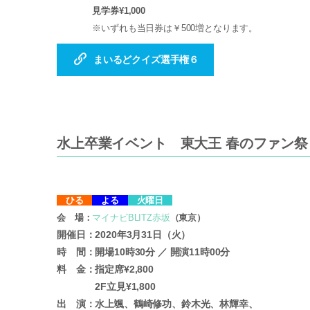
見学券¥1,000
※いずれも当日券は￥500増となります。
まいるどクイズ選手権６
水上卒業イベント 東大王 春のファン祭
ひる
よる
火曜日
会 場：
マイナビBLITZ赤坂
（東京）
開催日：2020年3月31日（火）
時 間：開場10時30分 ／ 開演11時00分
料 金：指定席¥2,800
2F立見¥1,800
出 演：水上颯、鶴崎修功、鈴木光、林輝幸、