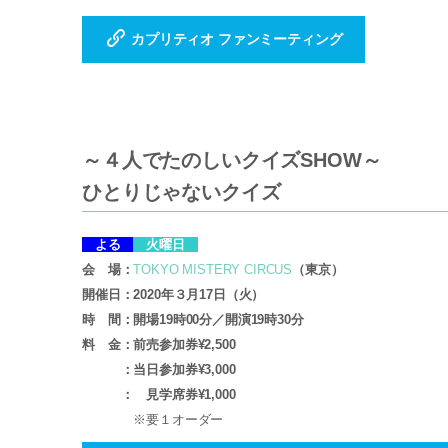
カプリティオ ファンミーティング
～４人でたのしいクイズSHOW～
ひとりじゃないクイズ
よる
火曜日
会 場：
TOKYO MISTERY CIRCUS
（東京）
開催日：2020年３月17日（火）
時 間：開場19時00分／開演19時30分
料 金：前売参加券¥2,500
：当日参加券¥3,000
： 見学席券¥1,000
※要１オーダー