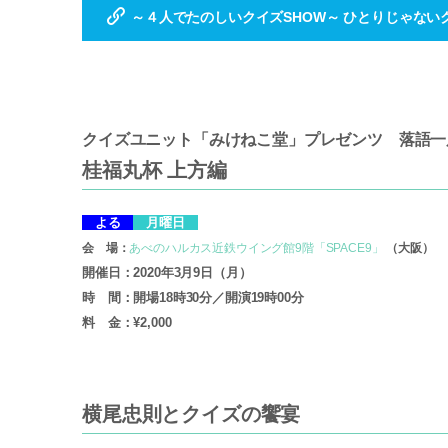
～４人でたのしいクイズSHOW～ ひとりじゃない
クイズユニット「みけねこ堂」プレゼンツ 落語一
桂福丸杯 上方編
よる
月曜日
会 場：
あべのハルカス近鉄ウイング館9階「SPACE9」
（大阪）
開催日：2020年3月9日（月）
時 間：開場18時30分／開演19時00分
料 金：¥2,000
横尾忠則とクイズの饗宴