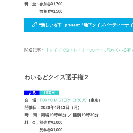
料 金：参加券¥1,700
観覧券¥1,500
“新しい地下” present「地下クイズパーティーナイ
関連記事：
【クイズで脳トレ！】一文の中に隠れている有
わいるどクイズ選手権２
よる
月曜日
会 場：
TOKYO MISTERY CIRCUS
（東京）
開催日：2020年4月13日（月）
時 間：開場19時00分 ／ 開演19時30分
料 金：前売券¥3,000
見学券¥1,000