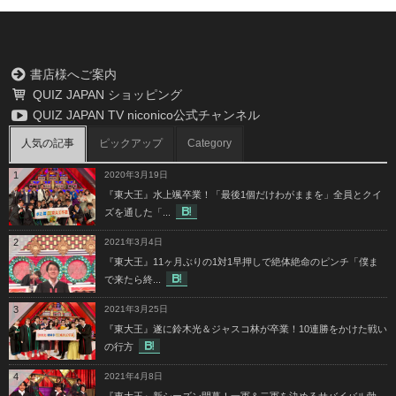
書店様へご案内
QUIZ JAPAN ショッピング
QUIZ JAPAN TV niconico公式チャンネル
人気の記事
ピックアップ
Category
1
2020年3月19日
『東大王』水上颯卒業！「最後1個だけわがままを」全員とクイ
ズを通した「...
2
2021年3月4日
『東大王』11ヶ月ぶりの1対1早押しで絶体絶命のピンチ「僕ま
で来たら終...
3
2021年3月25日
『東大王』遂に鈴木光＆ジャスコ林が卒業！10連勝をかけた戦い
の行方
4
2021年4月8日
『東大王』新シーズン開幕！一軍＆二軍を決めるサバイバル勃