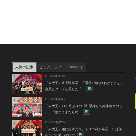
人気の記事
ピックアップ
Category
1
2020年3月19日
『東大王』水上颯卒業！「最後1個だけわがままを」
全員とクイズを通した「...
2
2021年3月4日
『東大王』11ヶ月ぶりの1対1早押しで絶体絶命のピ
ンチ「僕まで来たら終...
3
2021年3月25日
『東大王』遂に鈴木光＆ジャスコ林が卒業！10連勝
をかけた戦いの行方