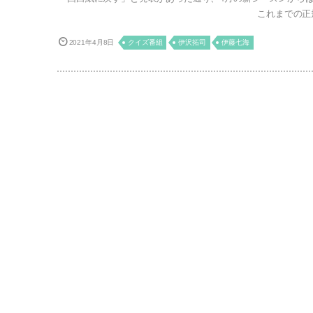
これまでの正規
2021年4月8日
クイズ番組
伊沢拓司
伊藤七海