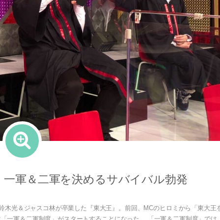
！一軍＆二軍を決めるサバイバル勃発
）より 3月で鈴木光＆ジャスコ林が卒業した『東大王』。前回、MCのヒロミから「東大王
は「一軍＆二軍制度」がスタートすることになった。 「一軍＆二軍制度」では