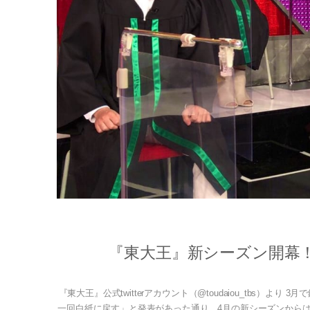
『東大王』新シーズン開幕
『東大王』公式twitterアカウント（@toudaiou_tbs
一回白紙に戻す」と発表があった通り、4月の新シーズンから