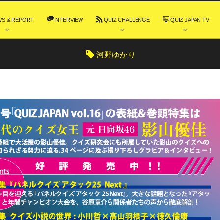
WS & REPORT
INTERVIEW
QUIZ CHALLENGE
QUIZ JAPAN TV
河野ゆかり