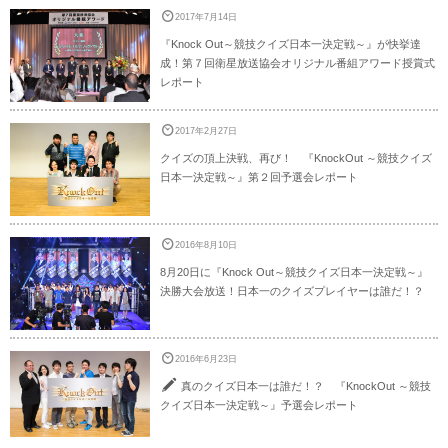
2017年7月14日
『Knock Out～競技クイズ日本一決定戦～』が快挙達
成！第７回衛星放送協会オリジナル番組アワード授賞式
レポート
2017年2月27日
クイズの頂上決戦、再び！ 『KnockOut ～競技クイズ
日本一決定戦～』第２回予選会レポート
2016年8月10日
8月20日に『Knock Out～競技クイズ日本一決定戦～』
決勝大会放送！日本一のクイズプレイヤーは誰だ！？
2016年6月23日
真のクイズ日本一は誰だ！？ 『KnockOut ～競技
クイズ日本一決定戦～』予選会レポート