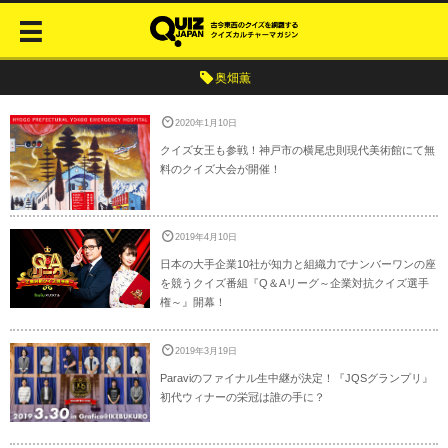
奥畑薫
2020年1月10日
クイズ女王も参戦！神戸市の横尾忠則現代美術館にて無
料のクイズ大会が開催！
2019年4月10日
日本の大手企業10社が知力と組織力でナンバーワンの座
を競うクイズ番組『Q＆Aリーグ～企業対抗クイズ選手
権～』開幕！
2019年3月19日
Paraviのファイナル生中継が決定！『JQSグランプリ』
初代ウィナーの栄冠は誰の手に？