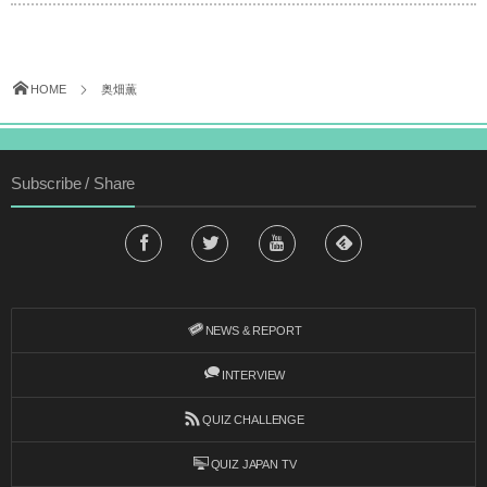
HOME
奥畑薫
Subscribe / Share
NEWS & REPORT
INTERVIEW
QUIZ CHALLENGE
QUIZ JAPAN TV