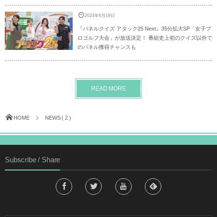
2024年6月18日
『パネルクイズ アタック25 Next』35分拡大SP「女子プ
ロゴルフ大会」が放送決定！ 番組史上初のクイズ以外で
のパネル獲得チャンスも
READ MORE
HOME
NEWS ( 2 )
Subscribe / Share