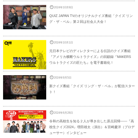
2024年10月9日
QUIZ JAPAN TVのオリジナルクイズ番組「クイズ リン
グ・ザ・ベル」第２回は社会人大会！
2024年10月1日
元日本テレビのディレクターによる伝説のクイズ番組
『アメリカ横断ウルトラクイズ』の回顧録『MAKERS
ウルトラクイズの匠たち』を電子書籍化！
2024年9月5日
新クイズ番組「クイズ リング・ザ・ベル」が配信スター
ト！
2024年6月28日
令和の高校生を知る２人が導き出した原点回帰――『高
校生クイズ2024』増田雄太（演出）＆宮崎慶洋（プロデ
ューサー）インタビュー