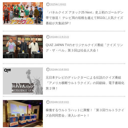
2025年1月6日
「パネルクイズ アタック25 Next」史上初のゴールデン
帯で放送！ テレビ局の垣根を越えてBS10に人気クイズ
番組が大集結SP！
2024年11月21日
QUIZ JAPAN TVのオリジナルクイズ番組「クイズ リン
グ・ザ・ベル」第３回は社会人大会！
2024年10月30日
元日本テレビのディレクターによる伝説のクイズ番組
『アメリカ横断ウルトラクイズ』の回顧録、電子書籍化
第２弾！
2024年10月10日
稼働するウルトラハットに興奮！「第３回ウルトラクイ
ズ合同同窓会」潜入レポート！